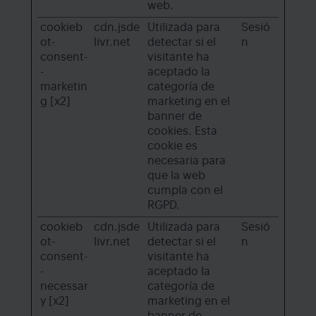
web.
cookieb
cdn.jsde
Utilizada para
Sesió
ot-
livr.net
detectar si el
n
consent-
visitante ha
-
aceptado la
marketin
categoría de
g [x2]
marketing en el
banner de
cookies. Esta
cookie es
necesaria para
que la web
cumpla con el
RGPD.
cookieb
cdn.jsde
Utilizada para
Sesió
ot-
livr.net
detectar si el
n
consent-
visitante ha
-
aceptado la
necessar
categoría de
y [x2]
marketing en el