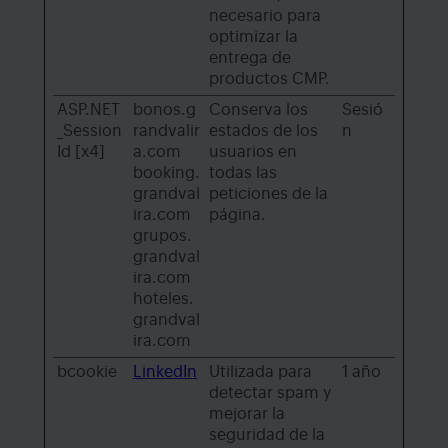
necesario para
optimizar la
entrega de
productos CMP.
ASP.NET
bonos.g
Conserva los
Sesió
_Session
randvalir
estados de los
n
Id [x4]
a.com
usuarios en
booking.
todas las
grandval
peticiones de la
ira.com
página.
grupos.
grandval
ira.com
hoteles.
grandval
ira.com
bcookie
LinkedIn
Utilizada para
1 año
detectar spam y
mejorar la
seguridad de la