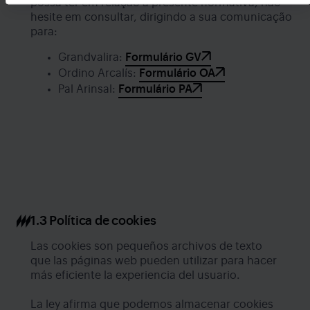
possa ter em relação à presente normativa, não
hesite em consultar, dirigindo a sua comunicação
para:
Grandvalira:
Formulário GV
Ordino Arcalís:
Formulário OA
Pal Arinsal:
Formulário PA
1.3 Política de cookies
Las cookies son pequeños archivos de texto
que las páginas web pueden utilizar para hacer
más eficiente la experiencia del usuario.
La ley afirma que podemos almacenar cookies