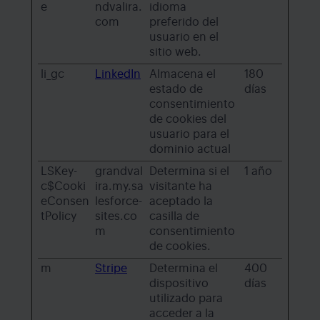
e
ndvalira.
idioma
com
preferido del
usuario en el
sitio web.
li_gc
LinkedIn
Almacena el
180
estado de
días
consentimiento
de cookies del
usuario para el
dominio actual
LSKey-
grandval
Determina si el
1 año
c$Cooki
ira.my.sa
visitante ha
eConsen
lesforce-
aceptado la
tPolicy
sites.co
casilla de
m
consentimiento
de cookies.
m
Stripe
Determina el
400
dispositivo
días
utilizado para
acceder a la