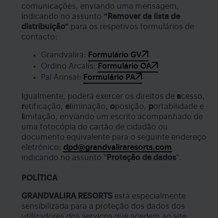
comunicações, enviando uma mensagem,
indicando no assunto
“Remover da lista de
distribuição”
para os respetivos formulários de
contacto:
Grandvalira:
Formulário GV
Ordino Arcalís:
Formulário OA
Pal Arinsal:
Formulário PA
Igualmente, poderá exercer os direitos de
a
cesso,
r
etificação,
e
liminação,
o
posição,
p
ortabilidade e
l
imitação, enviando um escrito acompanhado de
uma fotocópia do cartão de cidadão ou
documento equivalente para o seguinte endereço
eletrónico:
dpd@grandvaliraresorts.com
indicando no assunto "
Proteção de dados
".
POLÍTICA
GRANDVALIRA RESORTS
está especialmente
sensibilizada para a proteção dos dados dos
utilizadores dos serviços que acedem ao site.