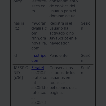
olicy
lesforce-
consentimiento
sites.co
de cookies del
m
usuario para el
dominio actual
has_js
mv.gran
Registra si el
Sesió
[x2]
dvalira.c
usuario ha
n
om
activado o no
rrhh.gra
JavaScript en el
ndvalira.
navegador.
com
id
m.stripe.
Pendiente
Sesió
com
n
JSESSIO
Feratel
Conserva los
Sesió
NID
sts010.f
estados de los
n
[x36]
eratel.co
usuarios en
.at
todas las
sts051.fe
peticiones de la
ratel.co.
página.
at
sts052.f