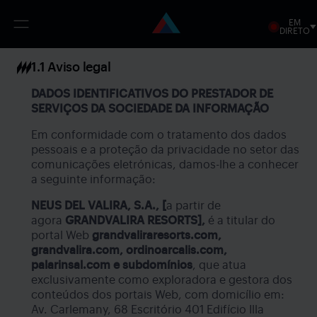
EM
Open
DIRETO
menu
Passar
1.1 Aviso legal
para
o
conteúdo
DADOS IDENTIFICATIVOS DO PRESTADOR DE
principal
SERVIÇOS DA SOCIEDADE DA INFORMAÇÃO
Em conformidade com o tratamento dos dados
pessoais e a proteção da privacidade no setor das
comunicações eletrónicas, damos-lhe a conhecer
a seguinte informação:
NEUS DEL VALIRA, S.A., [
a partir de
agora
GRANDVALIRA RESORTS],
é a titular do
portal Web
grandvaliraresorts.com,
grandvalira.com, ordinoarcalis.com,
palarinsal.com e subdomínios
, que atua
exclusivamente como exploradora e gestora dos
conteúdos dos portais Web, com domicílio em:
Av. Carlemany, 68 Escritório 401 Edifício Illa