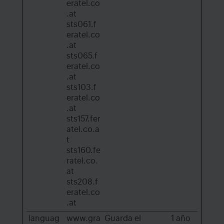
eratel.co
.at
sts061.f
eratel.co
.at
sts065.f
eratel.co
.at
sts103.f
eratel.co
.at
sts157.fer
atel.co.a
t
sts160.fe
ratel.co.
at
sts208.f
eratel.co
.at
languag
www.gra
Guarda el
1 año