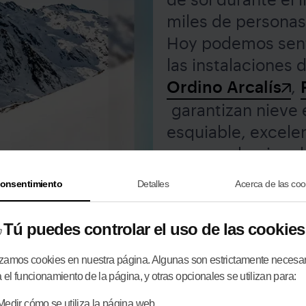
miles de personas
Hoy podemos sent
las instalaciones 
Ordino Arcalís
,
garantizan nieve 
esquiable, excele
un gran abanico d
las necesidades d
onsentimiento
Detalles
Acerca de las coo
innovadora y vari
Tú puedes controlar el uso de las cookies
izamos cookies en nuestra página. Algunas son estrictamente necesa
 el funcionamiento de la página, y otras opcionales se utilizan para:
Medir cómo se utiliza la página web.