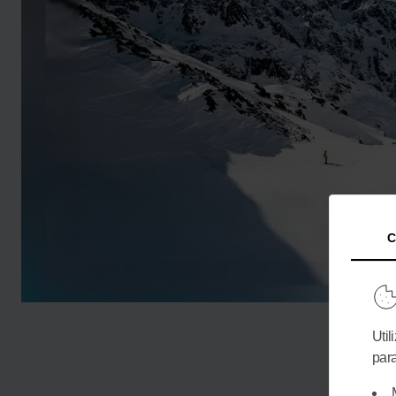
C
Util
para