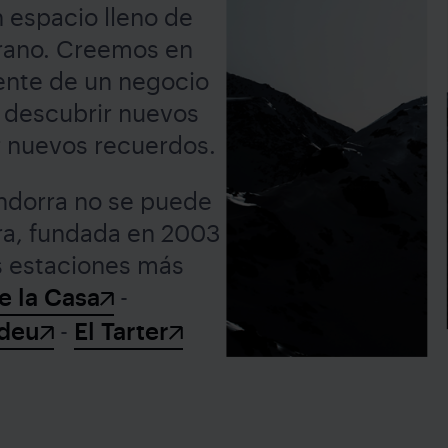
n espacio lleno de
erano. Creemos en
ente de un negocio
a descubrir nuevos
ar nuevos recuerdos.
Andorra no se puede
ira, fundada en 2003
s estaciones más
e la Casa
-
deu
-
El Tarter