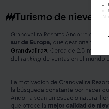
Turismo de nieve y 
Al p
pref
Grandvalira Resorts Andorra es el
g
P
sur de Europa,
que gestiona todas l
Grandvalira
. Cerca de 2,5 millone
del
ranking
de ventas en el mundo d
La motivación de Grandvalira Resor
la búsqueda constante por hacer q
Andorra sean un espacio natural lle
que ofrece la
mejor calidad de niev