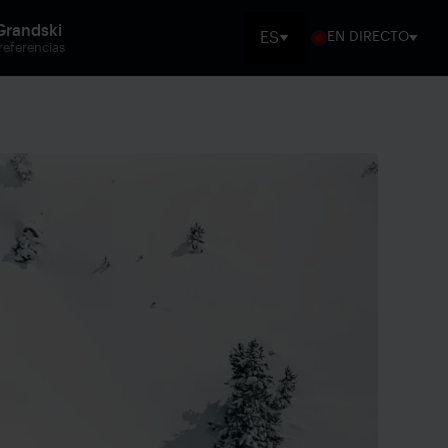
Grandski
ES
EN DIRECTO
SHOW
referencias
AVAILABLE
LANGUAGES