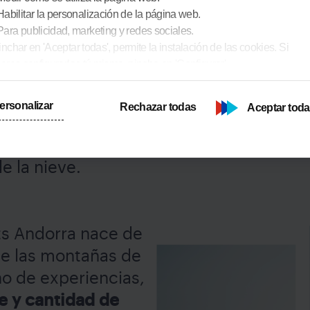
Habilitar la personalización de la página web.
Para publicidad, marketing y redes sociales.
de montaña
inchar en 'Aceptar todas', permite la instalación de las cookies. Si
ieres configurarlas tú mismo, pincha en 'Configurar'.
rupo líder de turismo de nieve y de mon
ersonalizar
Rechazar todas
Aceptar tod
as estaciones de esquí de Andorra:
Ordi
s de días de esquí vendidos por temporad
e la nieve.
ts Andorra nace de
ue las montañas de
no de experiencias,
e y cantidad de