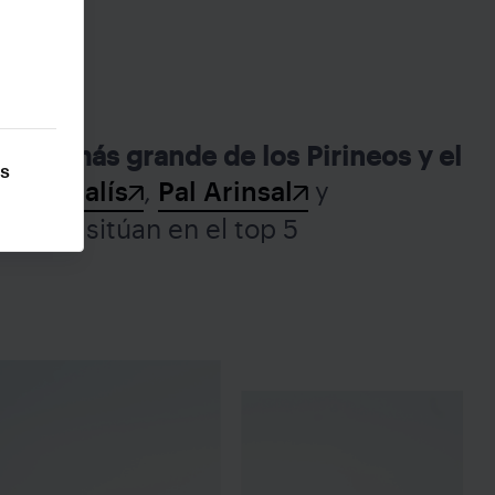
taña más grande de los Pirineos y el
as
no Arcalís
,
Pal Arinsal
y
a nos sitúan en el top 5