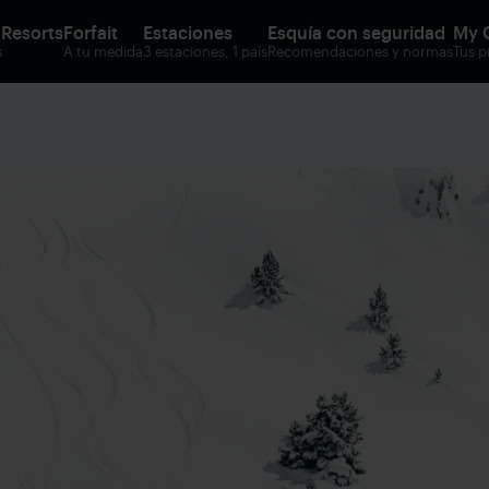
 Resorts
Forfait
Estaciones
Esquía con seguridad
My 
s
A tu medida
3 estaciones, 1 país
Recomendaciones y normas
Tus p