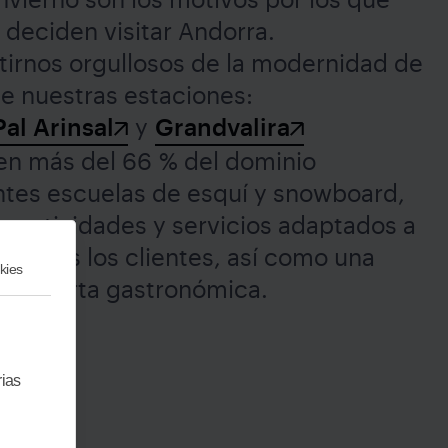
 deciden visitar Andorra.
irnos orgullosos de la modernidad de
de nuestras estaciones:
Pal Arinsal
y
Grandvalira
en más del 66 % del dominio
ntes escuelas de esquí y snowboard,
e actividades y servicios adaptados a
e todos los clientes, así como una
kies
ada oferta gastronómica.
rias