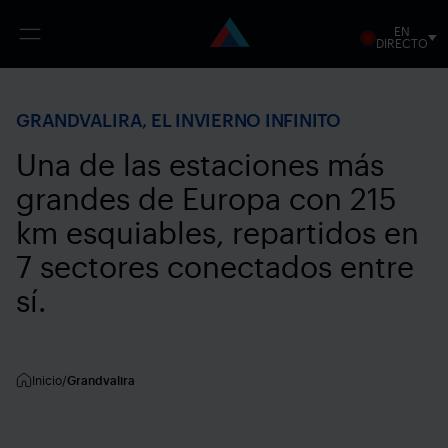
EN
Open
DIRECTO
menu
Pasar
al
contenido
GRANDVALIRA, EL INVIERNO INFINITO
principal
Una de las estaciones más
grandes de Europa con 215
km esquiables, repartidos en
7 sectores conectados entre
sí.
Inicio
Grandvalira