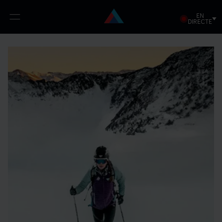
EN
Open
DIRECTE
menu
Vés
al
contingut