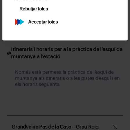
Rebutjar totes
Acceptar totes
Itineraris i horaris per a la pràctica de l’esquí de
muntanya a l’estació
Només està permesa la pràctica de l’esquí de
muntanya als itineraris o a les pistes d’esquí i en
els horaris següents:
Grandvalira Pas de la Casa – Grau Roig