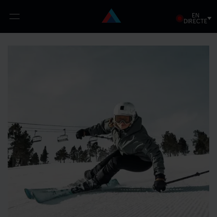
EN
Open
DIRECTE
menu
Vés
al
contingut