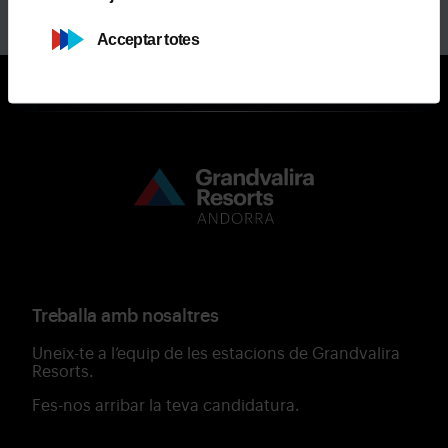
COMPRA FORFET PLUS+
Acceptar totes
Treballa amb nosaltres
Uneix-te a l’equip de les estacions de Grandvalira
Resorts.
Fes-nos arribar la teva candidatura.