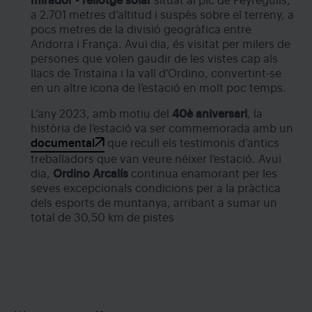
mirador - rellotge solar
situat al pic de Peyreguils,
a 2.701 metres d’altitud i suspès sobre el terreny, a
pocs metres de la divisió geogràfica entre
Andorra i França. Avui dia, és visitat per milers de
persones que volen gaudir de les vistes cap als
llacs de Tristaina i la vall d’Ordino, convertint-se
en un altre icona de l’estació en molt poc temps.
L’any 2023, amb motiu del
40è aniversari
, la
història de l’estació va ser commemorada amb un
documental
que recull els testimonis d’antics
treballadors que van veure néixer l’estació. Avui
dia,
Ordino Arcalís
continua enamorant per les
seves excepcionals condicions per a la pràctica
dels esports de muntanya, arribant a sumar un
total de 30,50 km de pistes