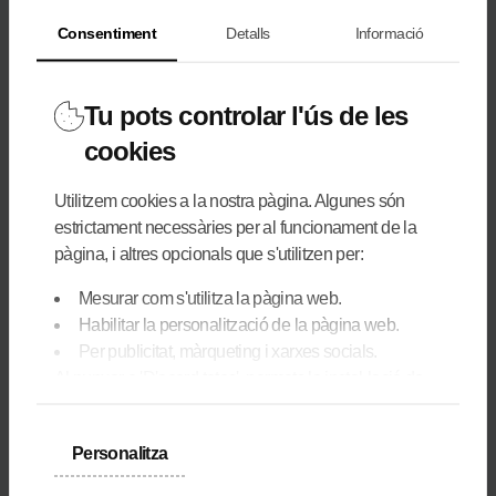
Consentiment
Detalls
Informació
3,4 km
Tu pots controlar l'ús de les
cookies
Utilitzem cookies a la nostra pàgina. Algunes són
Itineraris freeride marcats
estrictament necessàries per al funcionament de la
pàgina, i altres opcionals que s'utilitzen per:
Mesurar com s'utilitza la pàgina web.
Habilitar la personalització de la pàgina web.
Per publicitat, màrqueting i xarxes socials.
Al punxar a 'D'acord totes', permets la instal·lació de
les cookies. Si prefereixes configurar-les tu mateix,
120
punxa a 'Configura'.
Personalitza