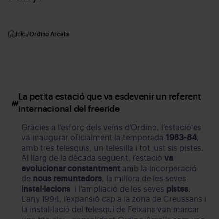
Inici
Ordino Arcalís
La petita estació que va esdevenir un referent
internacional del freeride
Gràcies a l’esforç dels veïns d’Ordino, l’estació es
va inaugurar oficialment la temporada
1983-84
,
amb tres telesquís, un telesilla i tot just sis pistes.
Al llarg de la dècada següent, l’estació
va
evolucionar
constantment
amb la incorporació
de
nous remuntadors
, la millora de les seves
instal·lacions
i l’ampliació de les seves
pistes
.
L’any 1994, l’expansió cap a la zona de Creussans i
la instal·lació del telesquí de Feixans van marcar