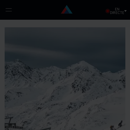
EN
Open
DIRECTE
menu
Vés
al
contingut