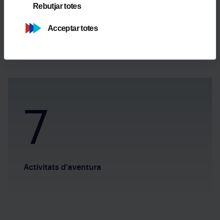
Rebutjar totes
Rutes freeride sense marcar
Acceptar totes
7
Activitats d'aventura